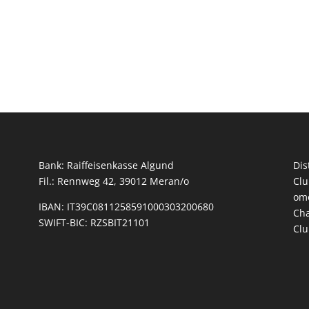
Bank: Raiffeisenkasse Algund
Dis
Fil.: Rennweg 42, 39012 Meran/o
Clu
omo
IBAN: IT39C0811258591000303200680
Cha
SWIFT-BIC: RZSBIT21101
Clu