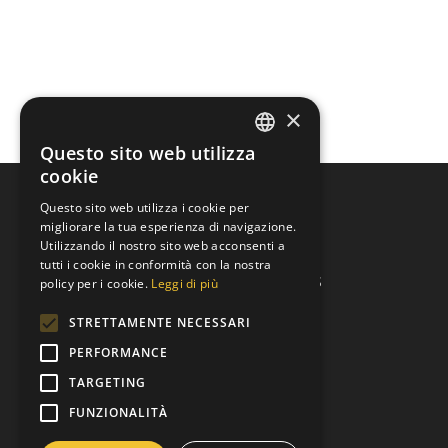
×
Questo sito web utilizza
GERMAN
cookie
ITALIAN
Questo sito web utilizza i cookie per
migliorare la tua esperienza di navigazione.
Indirizzo del club
Utilizzando il nostro sito web acconsenti a
tutti i cookie in conformità con la nostra
Lions Club Merano Host ETS
policy per i cookie.
Leggi di più
Via Grabmayr 5
STRETTAMENTE NECESSARI
I-39012 Merano
P.IVA: 03310420215
PERFORMANCE
C.F.: 82013080211
TARGETING
C.D.: T9K4ZHO
FUNZIONALITÀ
www.lionsmeran.org