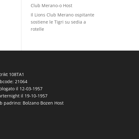
Club Merano-o Host
Il Lions Club Merano ospitante
sostiene le Tigri su sedia a
rotelle
trikt 108TA1
bcode: 21064
logato il 12-03-1957
rternight il 19-10-1957
b padrino: Bolzano Bozen Host