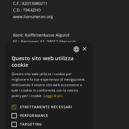
C.F.: 82013080211
C.D.: T9K4ZHO
www.lionsmeran.org
Bank: Raiffeisenkasse Algund
Fil.: Rennweg 42, 39012 Meran/o
×
IBAN: IT39C0811258591000303200680
Questo sito web utilizza
SWIFT-BIC: RZSBIT21101
GERMAN
cookie
ITALIAN
Questo sito web utilizza i cookie per
Distrikt 108TA1
migliorare la tua esperienza di navigazione.
Clubcode: 21064
Utilizzando il nostro sito web acconsenti a
tutti i cookie in conformità con la nostra
omologato il 12-03-1957
policy per i cookie.
Leggi di più
Charternight il 19-10-1957
Club padrino: Bolzano Bozen Host
STRETTAMENTE NECESSARI
PERFORMANCE
TARGETING