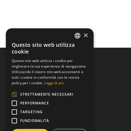
×
Questo sito web utilizza
GERMAN
cookie
ITALIAN
Questo sito web utilizza i cookie per
migliorare la tua esperienza di navigazione.
Indirizzo del club
Utilizzando il nostro sito web acconsenti a
tutti i cookie in conformità con la nostra
Lions Club Merano Host ETS
policy per i cookie.
Leggi di più
Via Grabmayr 5
STRETTAMENTE NECESSARI
I-39012 Merano
P.IVA: 03310420215
PERFORMANCE
C.F.: 82013080211
TARGETING
C.D.: T9K4ZHO
FUNZIONALITÀ
www.lionsmeran.org