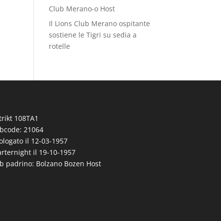
Club Merano-o Host
Il Lions Club Merano ospitante
sostiene le Tigri su sedia a
rotelle
trikt 108TA1
bcode: 21064
logato il 12-03-1957
rternight il 19-10-1957
b padrino: Bolzano Bozen Host