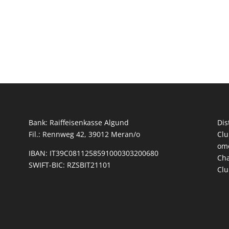
Bank: Raiffeisenkasse Algund
Dis
Fil.: Rennweg 42, 39012 Meran/o
Clu
omo
IBAN: IT39C0811258591000303200680
Cha
SWIFT-BIC: RZSBIT21101
Clu