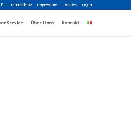
Datenschutz
Impressum
Cookies
Login
er Service
Über Lions
Kontakt
Nationale und
Internationale
Clubs