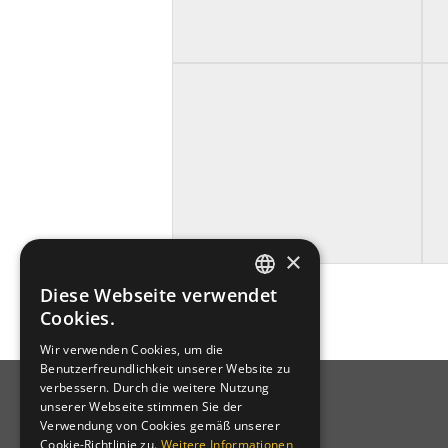
×
Diese Webseite verwendet
GERMAN
Cookies.
ITALIAN
Wir verwenden Cookies, um die
Benutzerfreundlichkeit unserer Website zu
verbessern. Durch die weitere Nutzung
unserer Webseite stimmen Sie der
Verwendung von Cookies gemäß unserer
CLUBANSCHRIFT
Cookie-Richtlinie zu.
Weitere Informationen