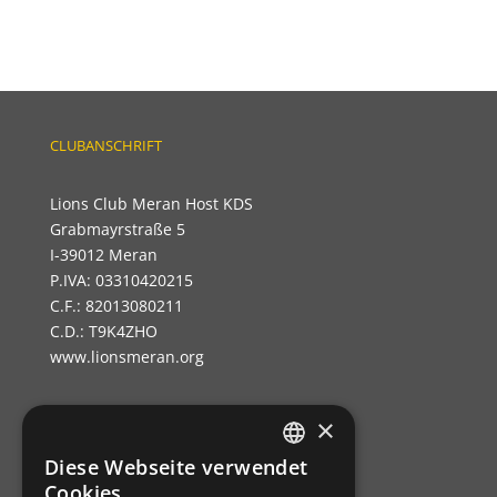
CLUBANSCHRIFT
Lions Club Meran Host KDS
Grabmayrstraße 5
I-39012 Meran
P.IVA: 03310420215
C.F.: 82013080211
C.D.: T9K4ZHO
www.lionsmeran.org
×
Bank: Raiffeisenkasse Algund
Fil.: Rennweg 42, 39012 Meran/o
Diese Webseite verwendet
GERMAN
Cookies.
IBAN: IT39C0811258591000303200680