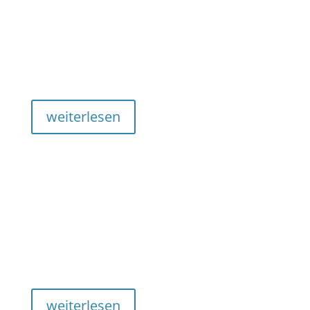
Unser Service
Neben den vielen nationalen und internationalen
Lions-Services hat sich der Lions Club Meran auch
im lokalen Umfeld stark engagiert.
weiterlesen
Über Lions
Die International Association of Lions Clubs war
zunächst nichts als ein Traum von Melvin Jones,
einem Geschäftsmann in Chicago.
weiterlesen