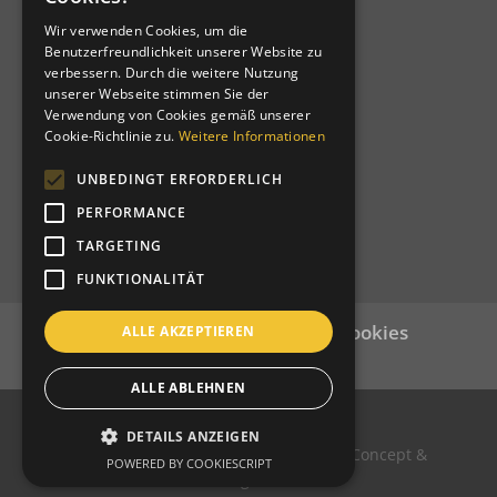
ITALIAN
SWIFT-BIC: RZSBIT21101
Wir verwenden Cookies, um die
Benutzerfreundlichkeit unserer Website zu
verbessern. Durch die weitere Nutzung
Distrikt 108TA1
unserer Webseite stimmen Sie der
Verwendung von Cookies gemäß unserer
Clubcode: 21064
Cookie-Richtlinie zu.
Weitere Informationen
Homologiert am 12-03-1957
Charternight am 19-10-1957
UNBEDINGT ERFORDERLICH
Patenclub: Bolzano Bozen Host
PERFORMANCE
TARGETING
FUNKTIONALITÄT
Datenschutz
Impressum
Cookies
ALLE AKZEPTIEREN
Login
ALLE ABLEHNEN
DETAILS ANZEIGEN
© Copyright Lions Club Meran/o Host Concept &
POWERED BY COOKIESCRIPT
Screendesign: HAST srls