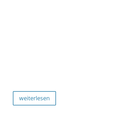
We serve – Wir helfen
Hilfe vor Ort und weltweit
Unser Club
Unser Lions Club Meran/o Host ist vom LIONS Club
Bozen gesponsert, denn dem LIONS Club Bozen
gehörten damals auch die …
weiterlesen