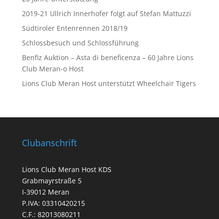
2019-21 Ullrich Innerhofer folgt auf Stefan Mattuzzi
Südtiroler Entenrennen 2018/19
Schlossbesuch und Schlossführung
Benfiz Auktion – Asta di beneficenza – 60 Jahre Lions
Club Meran-o Host
Lions Club Meran Host unterstützt Wheelchair Tigers
Clubanschrift
Lions Club Meran Host KDS
Grabmayrstraße 5
I-39012 Meran
P.IVA: 03310420215
C.F.: 82013080211