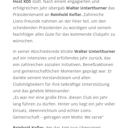
Host KDS
statt. Nach einem engagierten und
erfolgreichen Jahr übergab
Walter Unterthurner
das
Präsidentenamt an
Reinhold Kofler.
Zahlreiche
Lions-Freunde nahmen an der Feier teil, um den
scheidenden Präsidenten zu würdigen und seinem
Nachfolger alles Gute für das kommende Clubjahr zu
wünschen.
In seiner Abschiedsrede blickte
Walter Unterthurner
auf ein intensives und erfüllendes Jahr zurück, das
von zahlreichen sozialen Initiativen, Benefizaktionen
und gemeinschaftlichen Momenten geprägt war. Er
dankte seinem Vorstandsteam und allen
Clubmitgliedern für ihre tatkräftige Unterstützung
und das gelebte Miteinander:
„Es war mir eine große Ehre, diesen Club ein Jahr
lang führen zu dürfen. Hinter uns liegt ein Jahr voller
Einsatz, Ideenreichtum und echter Lions-
Gemeinschaft – getragen vom Motto: We serve“
Reinhold Kofler
, der das Amt nun übernimmt,