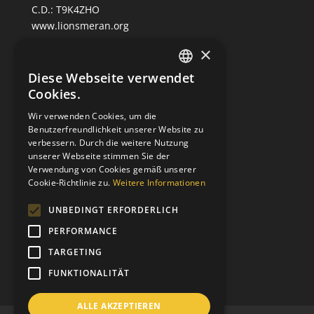
C.D.: T9K4ZHO
www.lionsmeran.org
×
Bank: Raiffeisenkasse Algund
Diese Webseite verwendet
GERMAN
Fil.: Rennweg 42, 39012 Meran/o
Cookies.
ITALIAN
IBAN: IT39C0811258591000303200680
Wir verwenden Cookies, um die
SWIFT-BIC: RZSBIT21101
Benutzerfreundlichkeit unserer Website zu
verbessern. Durch die weitere Nutzung
unserer Webseite stimmen Sie der
Verwendung von Cookies gemäß unserer
Distrikt 108TA1
Cookie-Richtlinie zu.
Weitere Informationen
Clubcode: 21064
Homologiert am 12-03-1957
UNBEDINGT ERFORDERLICH
Charternight am 19-10-1957
PERFORMANCE
Patenclub: Bolzano Bozen Host
TARGETING
FUNKTIONALITÄT
ALLE AKZEPTIEREN