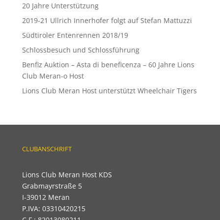
20 Jahre Unterstützung
2019-21 Ullrich Innerhofer folgt auf Stefan Mattuzzi
Südtiroler Entenrennen 2018/19
Schlossbesuch und Schlossführung
Benfiz Auktion – Asta di beneficenza – 60 Jahre Lions
Club Meran-o Host
Lions Club Meran Host unterstützt Wheelchair Tigers
CLUBANSCHRIFT
Lions Club Meran Host KDS
Grabmayrstraße 5
I-39012 Meran
P.IVA: 03310420215
C.F.: 82013080211