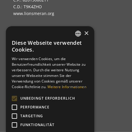
C.D.: T9K4ZHO
www.lionsmeran.org
×
Bank: Raiffeisenkasse Algund
Fil.: Rennweg 42, 39012 Meran/o
Diese Webseite verwendet
GERMAN
Cookies.
IBAN: IT39C0811258591000303200680
ITALIAN
SWIFT-BIC: RZSBIT21101
Wir verwenden Cookies, um die
Benutzerfreundlichkeit unserer Website zu
verbessern. Durch die weitere Nutzung
Distrikt 108TA1
unserer Webseite stimmen Sie der
Verwendung von Cookies gemäß unserer
Clubcode: 21064
Cookie-Richtlinie zu.
Weitere Informationen
Homologiert am 12-03-1957
Charternight am 19-10-1957
UNBEDINGT ERFORDERLICH
Patenclub: Bolzano Bozen Host
PERFORMANCE
TARGETING
FUNKTIONALITÄT