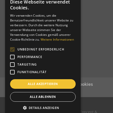
Diese Webseite verwendet
GERMAN
Cookies.
IBAN: IT39C0811258591000303200680
ITALIAN
SWIFT-BIC: RZSBIT21101
Wir verwenden Cookies, um die
Benutzerfreundlichkeit unserer Website zu
verbessern. Durch die weitere Nutzung
Distrikt 108TA1
unserer Webseite stimmen Sie der
Verwendung von Cookies gemäß unserer
Clubcode: 21064
Cookie-Richtlinie zu.
Weitere Informationen
Homologiert am 12-03-1957
Charternight am 19-10-1957
UNBEDINGT ERFORDERLICH
Patenclub: Bolzano Bozen Host
PERFORMANCE
TARGETING
FUNKTIONALITÄT
Datenschutz
Impressum
Cookies
ALLE AKZEPTIEREN
Login
ALLE ABLEHNEN
DETAILS ANZEIGEN
© Copyright Lions Club Meran/o Host Concept &