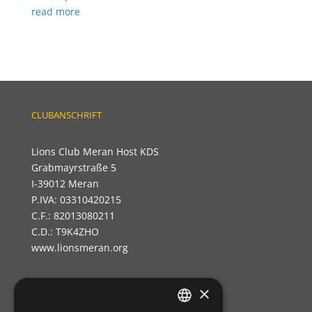
read more
CLUBANSCHRIFT
Lions Club Meran Host KDS
Grabmayrstraße 5
I-39012 Meran
P.IVA: 03310420215
C.F.: 82013080211
C.D.: T9K4ZHO
www.lionsmeran.org
×
Bank: Raiffeisenkasse Algund
Fil.: Rennweg 42, 39012 Meran/o