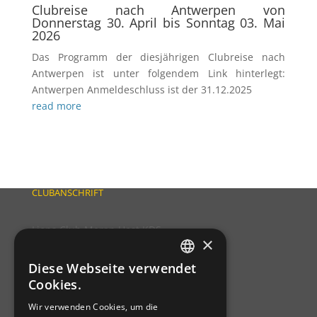
Clubreise nach Antwerpen von
Donnerstag 30. April bis Sonntag 03. Mai
2026
Das Programm der diesjährigen Clubreise nach
Antwerpen ist unter folgendem Link hinterlegt:
Antwerpen Anmeldeschluss ist der 31.12.2025
read more
CLUBANSCHRIFT
Lions Club Meran Host KDS
×
Grabmayrstraße 5
I-39012 Meran
Diese Webseite verwendet
GERMAN
P.IVA: 03310420215
Cookies.
C.F.: 82013080211
ITALIAN
Wir verwenden Cookies, um die
C.D.: T9K4ZHO