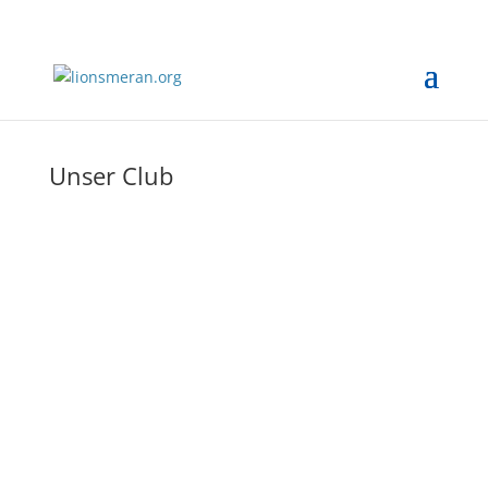
Unser Club
ist vom LIONS Club Bozen gesponsert, denn dem
LIONS Club Bozen gehörten damals auch die
Gründungs-Promotoren Longobardi, Mair, Inderst,