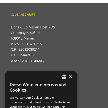
CLUBANSCHRIFT
Lions Club Meran Host KDS
Grabmayrstraße 5
I-39012 Meran
P.IVA: 03310420215
C.F.: 82013080211
C.D.: T9K4ZHO
www.lionsmeran.org
×
Bank: Raiffeisenkasse Algund
Fil.: Rennweg 42, 39012 Meran/o
Diese Webseite verwendet
GERMAN
Cookies.
IBAN: IT39C0811258591000303200680
ITALIAN
SWIFT-BIC: RZSBIT21101
Wir verwenden Cookies, um die
Benutzerfreundlichkeit unserer Website zu
verbessern. Durch die weitere Nutzung