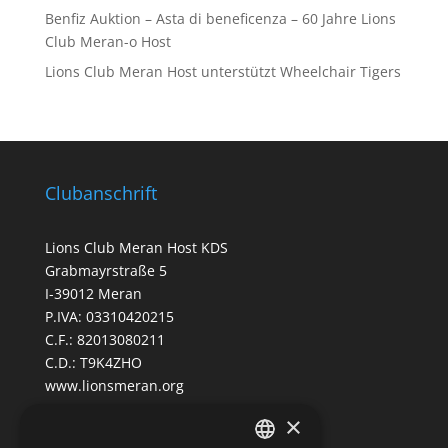
Benfiz Auktion – Asta di beneficenza – 60 Jahre Lions
Club Meran-o Host
Lions Club Meran Host unterstützt Wheelchair Tigers
Clubanschrift
Lions Club Meran Host KDS
Grabmayrstraße 5
I-39012 Meran
P.IVA: 03310420215
C.F.: 82013080211
C.D.: T9K4ZHO
www.lionsmeran.org
×