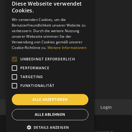
Bank: Raiffeisenkasse Algund
Diese Webseite verwendet
GERMAN
Fil.: Rennweg 42, 39012 Meran/o
Cookies.
ITALIAN
IBAN: IT39C0811258591000303200680
Wir verwenden Cookies, um die
SWIFT-BIC: RZSBIT21101
Benutzerfreundlichkeit unserer Website zu
verbessern. Durch die weitere Nutzung
unserer Webseite stimmen Sie der
Verwendung von Cookies gemäß unserer
Distrikt 108TA1
Cookie-Richtlinie zu.
Weitere Informationen
Clubcode: 21064
Homologiert am 12-03-1957
UNBEDINGT ERFORDERLICH
Charternight am 19-10-1957
PERFORMANCE
Patenclub: Bolzano Bozen Host
TARGETING
FUNKTIONALITÄT
ALLE AKZEPTIEREN
Datenschutz
Impressum
Cookies
Login
ALLE ABLEHNEN
DETAILS ANZEIGEN