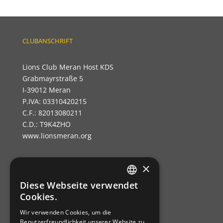
CLUBANSCHRIFT
Lions Club Meran Host KDS
Grabmayrstraße 5
I-39012 Meran
P.IVA: 03310420215
C.F.: 82013080211
C.D.: T9K4ZHO
www.lionsmeran.org
×
Bank: Raiffeisenkasse Algund
Fil.: Rennweg 42, 39012 Meran/o
Diese Webseite verwendet
GERMAN
Cookies.
IBAN: IT39C0811258591000303200680
ITALIAN
SWIFT-BIC: RZSBIT21101
Wir verwenden Cookies, um die
Benutzerfreundlichkeit unserer Website zu