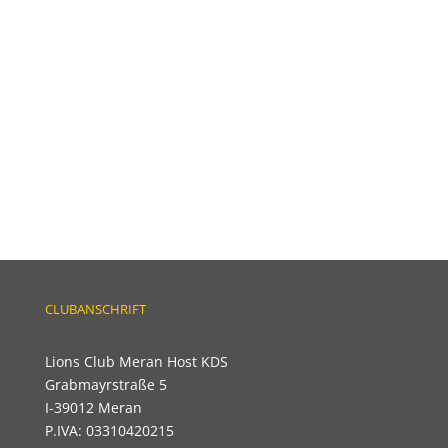
Forgot your password?
Login
CLUBANSCHRIFT
Lions Club Meran Host KDS
Grabmayrstraße 5
I-39012 Meran
P.IVA: 03310420215