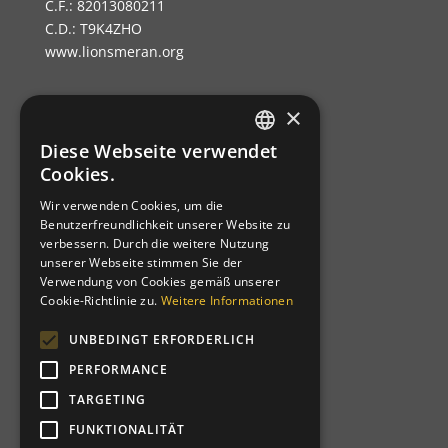
C.F.: 82013080211
C.D.: T9K4ZHO
www.lionsmeran.org
×
Bank: Raiffeisenkasse Algund
Fil.: Rennweg 42, 39012 Meran/o
Diese Webseite verwendet
GERMAN
Cookies.
IBAN: IT39C0811258591000303200680
ITALIAN
SWIFT-BIC: RZSBIT21101
Wir verwenden Cookies, um die
Benutzerfreundlichkeit unserer Website zu
verbessern. Durch die weitere Nutzung
Distrikt 108TA1
unserer Webseite stimmen Sie der
Verwendung von Cookies gemäß unserer
Clubcode: 21064
Cookie-Richtlinie zu.
Weitere Informationen
Homologiert am 12-03-1957
Charternight am 19-10-1957
UNBEDINGT ERFORDERLICH
Patenclub: Bolzano Bozen Host
PERFORMANCE
TARGETING
FUNKTIONALITÄT