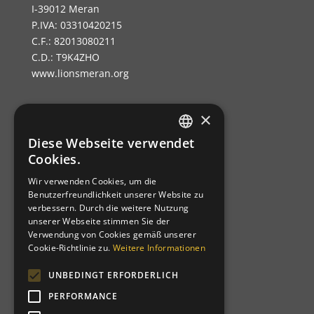
I-39012 Meran
P.IVA: 03310420215
C.F.: 82013080211
C.D.: T9K4ZHO
www.lionsmeran.org
×
Bank: Raiffeisenkasse Algund
Fil.: Rennweg 42, 39012 Meran/o
Diese Webseite verwendet
GERMAN
Cookies.
IBAN: IT39C0811258591000303200680
ITALIAN
SWIFT-BIC: RZSBIT21101
Wir verwenden Cookies, um die
Benutzerfreundlichkeit unserer Website zu
verbessern. Durch die weitere Nutzung
Distrikt 108TA1
unserer Webseite stimmen Sie der
Verwendung von Cookies gemäß unserer
Clubcode: 21064
Cookie-Richtlinie zu.
Weitere Informationen
Homologiert am 12-03-1957
Charternight am 19-10-1957
UNBEDINGT ERFORDERLICH
Patenclub: Bolzano Bozen Host
PERFORMANCE