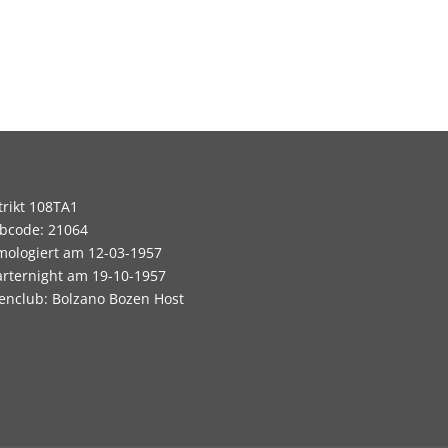
Next Entries »
trikt 108TA1
bcode: 21064
ologiert am 12-03-1957
rternight am 19-10-1957
enclub: Bolzano Bozen Host