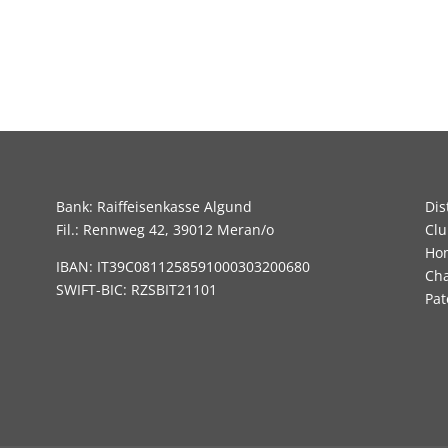
Bank: Raiffeisenkasse Algund
Dis
Fil.: Rennweg 42, 39012 Meran/o
Clu
Hom
IBAN: IT39C0811258591000303200680
Cha
SWIFT-BIC: RZSBIT21101
Pat