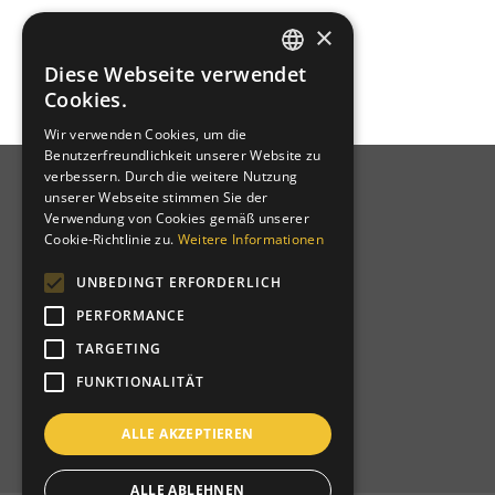
×
« Older Entries
Diese Webseite verwendet
GERMAN
Cookies.
ITALIAN
Wir verwenden Cookies, um die
Benutzerfreundlichkeit unserer Website zu
verbessern. Durch die weitere Nutzung
unserer Webseite stimmen Sie der
Verwendung von Cookies gemäß unserer
CLUBANSCHRIFT
Cookie-Richtlinie zu.
Weitere Informationen
UNBEDINGT ERFORDERLICH
Lions Club Meran Host KDS
PERFORMANCE
Grabmayrstraße 5
I-39012 Meran
TARGETING
P.IVA: 03310420215
FUNKTIONALITÄT
C.F.: 82013080211
C.D.: T9K4ZHO
ALLE AKZEPTIEREN
www.lionsmeran.org
ALLE ABLEHNEN