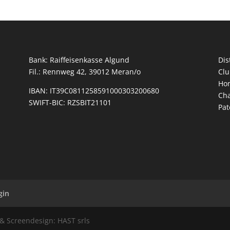
Bank: Raiffeisenkasse Algund
Dis
Fil.: Rennweg 42, 39012 Meran/o
Clu
Hom
IBAN: IT39C0811258591000303200680
Cha
SWIFT-BIC: RZSBIT21101
Pat
gin
& Screendesign: HAST srls