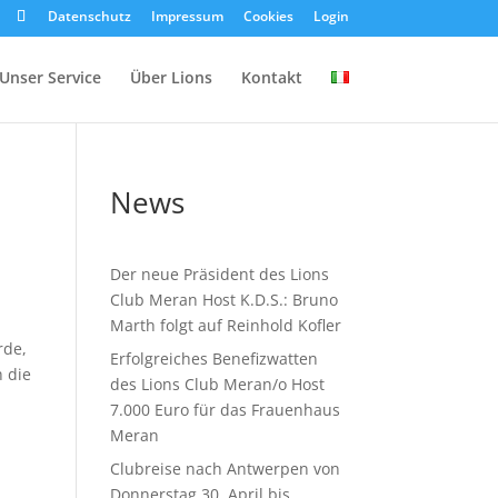
Datenschutz
Impressum
Cookies
Login
Unser Service
Über Lions
Kontakt
News
Der neue Präsident des Lions
Club Meran Host K.D.S.: Bruno
Marth folgt auf Reinhold Kofler
rde,
Erfolgreiches Benefizwatten
h die
des Lions Club Meran/o Host
7.000 Euro für das Frauenhaus
Meran
Clubreise nach Antwerpen von
Donnerstag 30. April bis