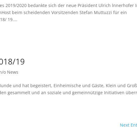
es 2019/2020 bedankte sich der neue Präsident Ulrich lnnerhofer 
nHost beim scheidenden Vorsitzenden Stefan Muttuzzi für ein
8/ 19....
2018/19
an/o News
Munde und hat begeistert, Einheimische und Gäste, Klein und Groß
n gesammelt und an soziale und gemeinnützige Initiativen überr
Next Ent