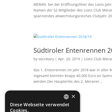
MERAN. bei der Eröffnungsfeier des Lions-Jahr
Namen der 52 Mitglleder des Lions Club Mera
spannendes abwechslungsreiches Clubjahr 201
Südtiroler Entenrennen 
by
secretary
|
Apr. 20, 2019
|
Lions Club Mer
das 1. Entenrennen im Jahr 2018 war in aller 
Ingesamt konnten knapp 40.000 Euro an Spende
werden.Der Haupterlös des 2. Meraner...
×
« Older Entries
Diese Webseite verwendet
GERMAN
Cookies.