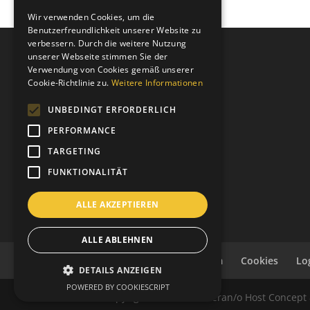
ITALIAN
Wir verwenden Cookies, um die
Benutzerfreundlichkeit unserer Website zu
verbessern. Durch die weitere Nutzung
unserer Webseite stimmen Sie der
Verwendung von Cookies gemäß unserer
Clubanschrift
Cookie-Richtlinie zu.
Weitere Informationen
UNBEDINGT ERFORDERLICH
Lions Club Meran Host KDS
PERFORMANCE
Grabmayrstraße 5
I-39012 Meran
TARGETING
P.IVA: 03310420215
FUNKTIONALITÄT
C.F.: 82013080211
C.D.: T9K4ZHO
ALLE AKZEPTIEREN
www.lionsmeran.org
ALLE ABLEHNEN
Datenschutz
Impressum
Cookies
Lo
DETAILS ANZEIGEN
POWERED BY COOKIESCRIPT
© Copyright Lions Club Meran/o Host Concept 