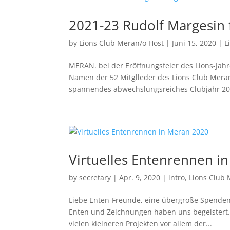
2021-23 Rudolf Margesin f
by
Lions Club Meran/o Host
|
Juni 15, 2020
|
L
MERAN. bei der Eröffnungsfeier des Lions-Jah
Namen der 52 Mitglleder des Lions Club Meran
spannendes abwechslungsreiches Clubjahr 201
Virtuelles Entenrennen i
by
secretary
|
Apr. 9, 2020
|
intro
,
Lions Club
Liebe Enten-Freunde, eine übergroße Spenden
Enten und Zeichnungen haben uns begeistert.
vielen kleineren Projekten vor allem der...